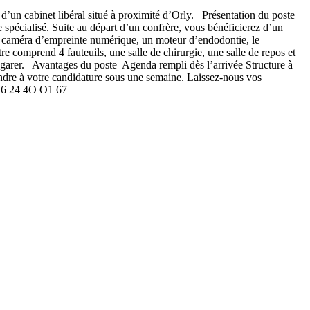
un cabinet libéral situé à proximité d’Orly. Présentation du poste
spécialisé. Suite au départ d’un confrère, vous bénéficierez d’un
e caméra d’empreinte numérique, un moteur d’endodontie, le
omprend 4 fauteuils, une salle de chirurgie, une salle de repos et
us garer. Avantages du poste Agenda rempli dès l’arrivée Structure à
dre à votre candidature sous une semaine. Laissez-nous vos
 O6 24 4O O1 67