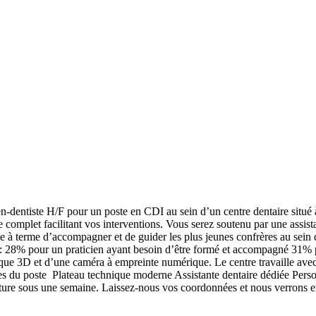
entiste H/F pour un poste en CDI au sein d’un centre dentaire situé 
e complet facilitant vos interventions. Vous serez soutenu par une assis
le à terme d’accompagner et de guider les plus jeunes confrères au se
il : 28% pour un praticien ayant besoin d’être formé et accompagné 31%
que 3D et d’une caméra à empreinte numérique. Le centre travaille avec 
du poste Plateau technique moderne Assistante dentaire dédiée Personn
re sous une semaine. Laissez-nous vos coordonnées et nous verrons en