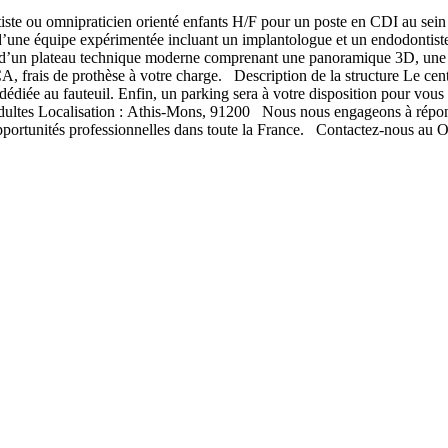
 ou omnipraticien orienté enfants H/F pour un poste en CDI au sein d’
 d’une équipe expérimentée incluant un implantologue et un endodontiste 
ose d’un plateau technique moderne comprenant une panoramique 3D, un
s de prothèse à votre charge. Description de la structure Le centre c
 dédiée au fauteuil. Enfin, un parking sera à votre disposition pour vo
 adultes Localisation : Athis-Mons, 91200 Nous nous engageons à répon
pportunités professionnelles dans toute la France. Contactez-nous au