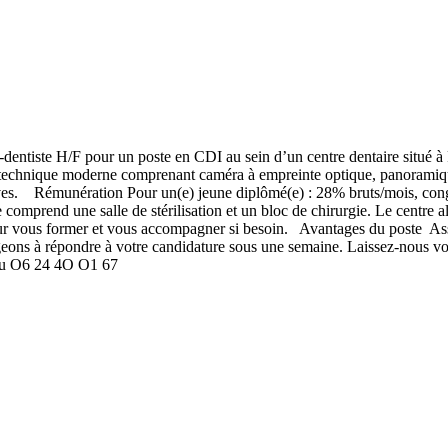
entiste H/F pour un poste en CDI au sein d’un centre dentaire situé à
au technique moderne comprenant caméra à empreinte optique, panoramiq
tives. Rémunération Pour un(e) jeune diplômé(e) : 28% bruts/mois, cong
comprend une salle de stérilisation et un bloc de chirurgie. Le centre al
our vous former et vous accompagner si besoin. Avantages du poste Ass
eons à répondre à votre candidature sous une semaine. Laissez-nous v
s au O6 24 4O O1 67