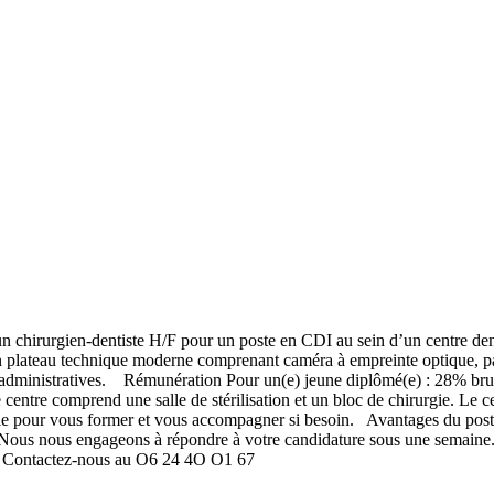
hirurgien-dentiste H/F pour un poste en CDI au sein d’un centre dent
d’un plateau technique moderne comprenant caméra à empreinte optique,
es administratives. Rémunération Pour un(e) jeune diplômé(e) : 28% brut
entre comprend une salle de stérilisation et un bloc de chirurgie. Le cen
ble pour vous former et vous accompagner si besoin. Avantages du post
 Nous nous engageons à répondre à votre candidature sous une semaine
ce. Contactez-nous au O6 24 4O O1 67