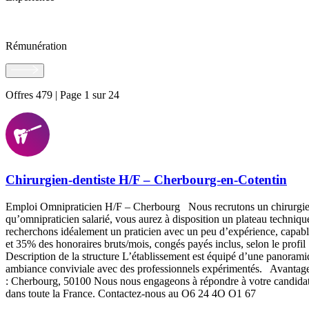
Rémunération
Offres 479 | Page 1 sur 24
Chirurgien-dentiste H/F – Cherbourg-en-Cotentin
Emploi Omnipraticien H/F – Cherbourg Nous recrutons un chirurgien-d
qu’omnipraticien salarié, vous aurez à disposition un plateau techniqu
recherchons idéalement un praticien avec un peu d’expérience, capab
et 35% des honoraires bruts/mois, congés payés inclus, selon le prof
Description de la structure L’établissement est équipé d’une panorami
ambiance conviviale avec des professionnels expérimentés. Avantages 
: Cherbourg, 50100 Nous nous engageons à répondre à votre candidatu
dans toute la France. Contactez-nous au O6 24 4O O1 67