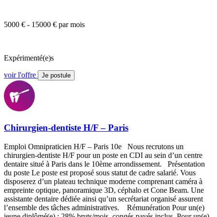
5000 € - 15000 € par mois
Expérimenté(e)s
voir l'offre
Je postule
Chirurgien-dentiste H/F – Paris
Emploi Omnipraticien H/F – Paris 10e Nous recrutons un
chirurgien-dentiste H/F pour un poste en CDI au sein d’un centre
dentaire situé à Paris dans le 10ème arrondissement. Présentation
du poste Le poste est proposé sous statut de cadre salarié. Vous
disposerez d’un plateau technique moderne comprenant caméra à
empreinte optique, panoramique 3D, céphalo et Cone Beam. Une
assistante dentaire dédiée ainsi qu’un secrétariat organisé assurent
l’ensemble des tâches administratives. Rémunération Pour un(e)
jeune diplômé(e) : 28% bruts/mois, congés payés inclus. Pour un(e)