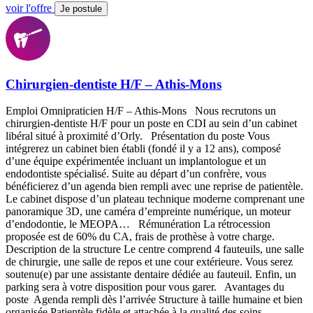
voir l'offre
Je postule
Chirurgien-dentiste H/F – Athis-Mons
Emploi Omnipraticien H/F – Athis-Mons Nous recrutons un
chirurgien-dentiste H/F pour un poste en CDI au sein d’un cabinet
libéral situé à proximité d’Orly. Présentation du poste Vous
intégrerez un cabinet bien établi (fondé il y a 12 ans), composé
d’une équipe expérimentée incluant un implantologue et un
endodontiste spécialisé. Suite au départ d’un confrère, vous
bénéficierez d’un agenda bien rempli avec une reprise de patientèle.
Le cabinet dispose d’un plateau technique moderne comprenant une
panoramique 3D, une caméra d’empreinte numérique, un moteur
d’endodontie, le MEOPA… Rémunération La rétrocession
proposée est de 60% du CA, frais de prothèse à votre charge.
Description de la structure Le centre comprend 4 fauteuils, une salle
de chirurgie, une salle de repos et une cour extérieure. Vous serez
soutenu(e) par une assistante dentaire dédiée au fauteuil. Enfin, un
parking sera à votre disposition pour vous garer. Avantages du
poste Agenda rempli dès l’arrivée Structure à taille humaine et bien
organisée Patientèle fidèle et attachée à la qualité des soins