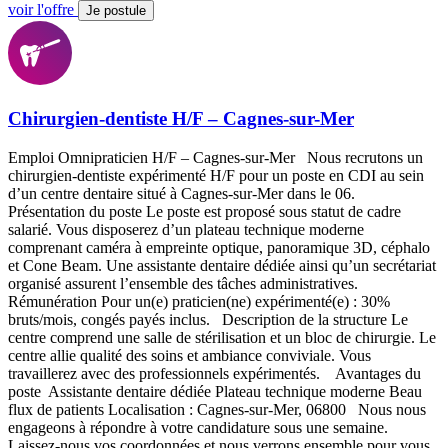
voir l'offre
Je postule
Chirurgien-dentiste H/F – Cagnes-sur-Mer
Emploi Omnipraticien H/F – Cagnes-sur-Mer Nous recrutons un
chirurgien-dentiste expérimenté H/F pour un poste en CDI au sein
d’un centre dentaire situé à Cagnes-sur-Mer dans le 06.
Présentation du poste Le poste est proposé sous statut de cadre
salarié. Vous disposerez d’un plateau technique moderne
comprenant caméra à empreinte optique, panoramique 3D, céphalo
et Cone Beam. Une assistante dentaire dédiée ainsi qu’un secrétariat
organisé assurent l’ensemble des tâches administratives.
Rémunération Pour un(e) praticien(ne) expérimenté(e) : 30%
bruts/mois, congés payés inclus. Description de la structure Le
centre comprend une salle de stérilisation et un bloc de chirurgie. Le
centre allie qualité des soins et ambiance conviviale. Vous
travaillerez avec des professionnels expérimentés. Avantages du
poste Assistante dentaire dédiée Plateau technique moderne Beau
flux de patients Localisation : Cagnes-sur-Mer, 06800 Nous nous
engageons à répondre à votre candidature sous une semaine.
Laissez-nous vos coordonnées et nous verrons ensemble pour vous