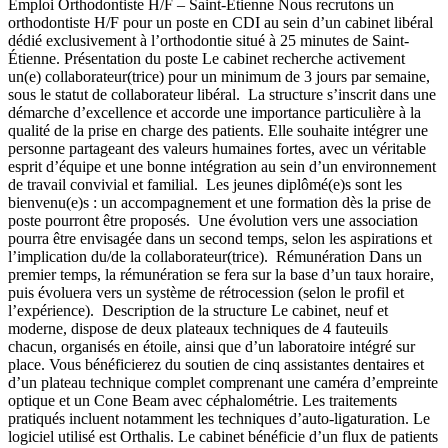
Emploi Orthodontiste H/F – Saint-Étienne Nous recrutons un
orthodontiste H/F pour un poste en CDI au sein d’un cabinet libéral
dédié exclusivement à l’orthodontie situé à 25 minutes de Saint-
Étienne. Présentation du poste Le cabinet recherche activement
un(e) collaborateur(trice) pour un minimum de 3 jours par semaine,
sous le statut de collaborateur libéral. La structure s’inscrit dans une
démarche d’excellence et accorde une importance particulière à la
qualité de la prise en charge des patients. Elle souhaite intégrer une
personne partageant des valeurs humaines fortes, avec un véritable
esprit d’équipe et une bonne intégration au sein d’un environnement
de travail convivial et familial. Les jeunes diplômé(e)s sont les
bienvenu(e)s : un accompagnement et une formation dès la prise de
poste pourront être proposés. Une évolution vers une association
pourra être envisagée dans un second temps, selon les aspirations et
l’implication du/de la collaborateur(trice). Rémunération Dans un
premier temps, la rémunération se fera sur la base d’un taux horaire,
puis évoluera vers un système de rétrocession (selon le profil et
l’expérience). Description de la structure Le cabinet, neuf et
moderne, dispose de deux plateaux techniques de 4 fauteuils
chacun, organisés en étoile, ainsi que d’un laboratoire intégré sur
place. Vous bénéficierez du soutien de cinq assistantes dentaires et
d’un plateau technique complet comprenant une caméra d’empreinte
optique et un Cone Beam avec céphalométrie. Les traitements
pratiqués incluent notamment les techniques d’auto-ligaturation. Le
logiciel utilisé est Orthalis. Le cabinet bénéficie d’un flux de patients