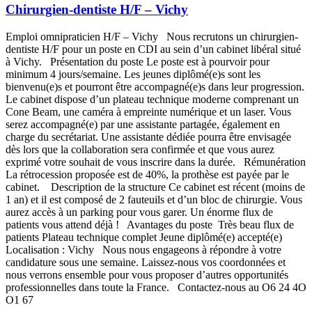
Chirurgien-dentiste H/F – Vichy
Emploi omnipraticien H/F – Vichy Nous recrutons un chirurgien-
dentiste H/F pour un poste en CDI au sein d’un cabinet libéral situé
à Vichy. Présentation du poste Le poste est à pourvoir pour
minimum 4 jours/semaine. Les jeunes diplômé(e)s sont les
bienvenu(e)s et pourront être accompagné(e)s dans leur progression.
Le cabinet dispose d’un plateau technique moderne comprenant un
Cone Beam, une caméra à empreinte numérique et un laser. Vous
serez accompagné(e) par une assistante partagée, également en
charge du secrétariat. Une assistante dédiée pourra être envisagée
dès lors que la collaboration sera confirmée et que vous aurez
exprimé votre souhait de vous inscrire dans la durée. Rémunération
La rétrocession proposée est de 40%, la prothèse est payée par le
cabinet. Description de la structure Ce cabinet est récent (moins de
1 an) et il est composé de 2 fauteuils et d’un bloc de chirurgie. Vous
aurez accès à un parking pour vous garer. Un énorme flux de
patients vous attend déjà ! Avantages du poste Très beau flux de
patients Plateau technique complet Jeune diplômé(e) accepté(e)
Localisation : Vichy Nous nous engageons à répondre à votre
candidature sous une semaine. Laissez-nous vos coordonnées et
nous verrons ensemble pour vous proposer d’autres opportunités
professionnelles dans toute la France. Contactez-nous au O6 24 4O
O1 67