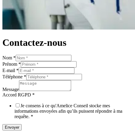
Contactez-nous
Nom
*
Nom
Prénom
*
E-
E-mail
*
mail
Téléphone
*
RGPD
Message
Accord RGPD
*
Je consens à ce qu'Amelice Conseil stocke mes
informations envoyées afin qu’ils puissent répondre à ma
requête.
*
Envoyer