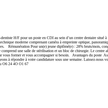
entiste H/F pour un poste en CDI au sein d’un centre dentaire situé à
au technique moderne comprenant caméra à empreinte optique, panoramiq
tives. Rémunération Pour un(e) jeune diplômé(e) : 28% bruts/mois, cong
comprend une salle de stérilisation et un bloc de chirurgie. Le centre al
our vous former et vous accompagner si besoin. Avantages du poste Ass
eons à répondre à votre candidature sous une semaine. Laissez-nous v
s au O6 24 4O O1 67