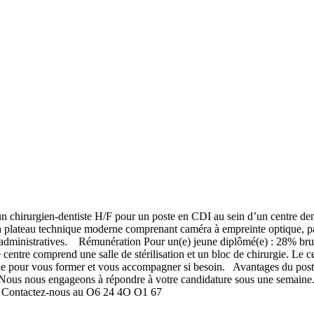
hirurgien-dentiste H/F pour un poste en CDI au sein d’un centre dent
d’un plateau technique moderne comprenant caméra à empreinte optique,
es administratives. Rémunération Pour un(e) jeune diplômé(e) : 28% brut
entre comprend une salle de stérilisation et un bloc de chirurgie. Le cen
ble pour vous former et vous accompagner si besoin. Avantages du post
 Nous nous engageons à répondre à votre candidature sous une semaine
ce. Contactez-nous au O6 24 4O O1 67