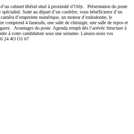
un cabinet libéral situé à proximité d’Orly. Présentation du poste
spécialisé. Suite au départ d’un confrère, vous bénéficierez d’un
e caméra d’empreinte numérique, un moteur d’endodontie, le
omprend 4 fauteuils, une salle de chirurgie, une salle de repos et
us garer. Avantages du poste Agenda rempli dès l’arrivée Structure à
dre à votre candidature sous une semaine. Laissez-nous vos
 O6 24 4O O1 67