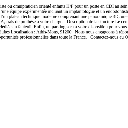
 ou omnipraticien orienté enfants H/F pour un poste en CDI au sein d’
 d’une équipe expérimentée incluant un implantologue et un endodontiste 
ose d’un plateau technique moderne comprenant une panoramique 3D, un
s de prothèse à votre charge. Description de la structure Le centre c
 dédiée au fauteuil. Enfin, un parking sera à votre disposition pour vo
 adultes Localisation : Athis-Mons, 91200 Nous nous engageons à répon
pportunités professionnelles dans toute la France. Contactez-nous au