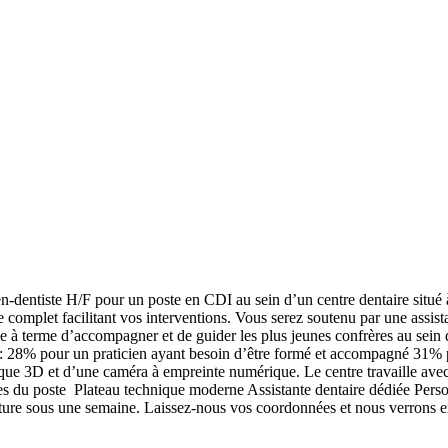
entiste H/F pour un poste en CDI au sein d’un centre dentaire situé 
e complet facilitant vos interventions. Vous serez soutenu par une assis
le à terme d’accompagner et de guider les plus jeunes confrères au se
il : 28% pour un praticien ayant besoin d’être formé et accompagné 31%
que 3D et d’une caméra à empreinte numérique. Le centre travaille avec 
du poste Plateau technique moderne Assistante dentaire dédiée Personn
re sous une semaine. Laissez-nous vos coordonnées et nous verrons en