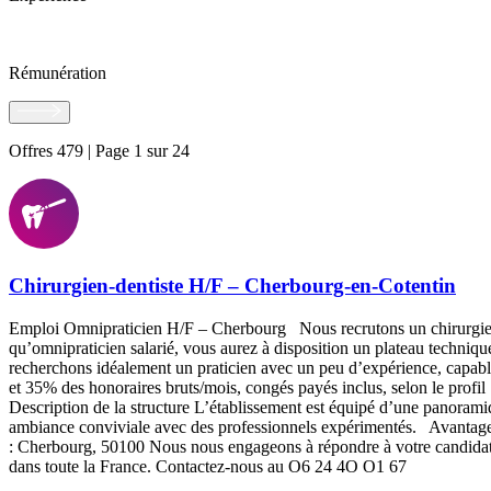
Rémunération
Offres 479 | Page 1 sur 24
Chirurgien-dentiste H/F – Cherbourg-en-Cotentin
Emploi Omnipraticien H/F – Cherbourg Nous recrutons un chirurgien-d
qu’omnipraticien salarié, vous aurez à disposition un plateau techniqu
recherchons idéalement un praticien avec un peu d’expérience, capab
et 35% des honoraires bruts/mois, congés payés inclus, selon le prof
Description de la structure L’établissement est équipé d’une panorami
ambiance conviviale avec des professionnels expérimentés. Avantages 
: Cherbourg, 50100 Nous nous engageons à répondre à votre candidatu
dans toute la France. Contactez-nous au O6 24 4O O1 67