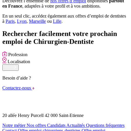
Découvrez l’ensemble de
nos offres d’emploi
disponibles
partout
en France
, adaptées à votre profil et à vos ambitions.
En un seul clic, accédez également aux offres d’emploi de dentistes
à
Paris
,
Lyon
,
Marseille
ou
Lille
.
Rechercher facilement votre prochain
emploi de Chirurgien-Dentiste
Profession
Localisation
Besoin d’aide ?
Contactez-nous
20 allée Henry Purcell 42 000 Saint-Etienne
Notre métier
Nos offres
Candidats
Actualités
Questions fréquentes
Contact
Offre emploi chirurgiens-dentistes
Offre emploi