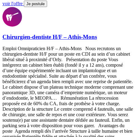
voir l'offre
Je postule
Chirurgien-dentiste H/F – Athis-Mons
Emploi Omnipraticien H/F – Athis-Mons Nous recrutons un
chirurgien-dentiste H/F pour un poste en CDI au sein d’un cabinet
libéral situé à proximité d’Orly. Présentation du poste Vous
intégrerez un cabinet bien établi (fondé il y a 12 ans), composé
d’une équipe expérimentée incluant un implantologue et un
endodontiste spécialisé. Suite au départ d’un confrère, vous
bénéficierez d’un agenda bien rempli avec une reprise de patientèle.
Le cabinet dispose d’un plateau technique moderne comprenant une
panoramique 3D, une caméra d’empreinte numérique, un moteur
d’endodontie, le MEOPA… Rémunération La rétrocession
proposée est de 60% du CA, frais de prothèse à votre charge.
Description de la structure Le centre comprend 4 fauteuils, une salle
de chirurgie, une salle de repos et une cour extérieure. Vous serez
soutenu(e) par une assistante dentaire dédiée au fauteuil. Enfin, un
parking sera à votre disposition pour vous garer. Avantages du
poste Agenda rempli dès l’arrivée Structure à taille humaine et bien
organisée Patientèle fidèle et attachée à la qualité des soins