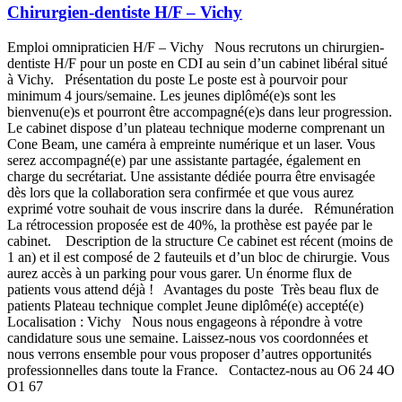
Chirurgien-dentiste H/F – Vichy
Emploi omnipraticien H/F – Vichy Nous recrutons un chirurgien-
dentiste H/F pour un poste en CDI au sein d’un cabinet libéral situé
à Vichy. Présentation du poste Le poste est à pourvoir pour
minimum 4 jours/semaine. Les jeunes diplômé(e)s sont les
bienvenu(e)s et pourront être accompagné(e)s dans leur progression.
Le cabinet dispose d’un plateau technique moderne comprenant un
Cone Beam, une caméra à empreinte numérique et un laser. Vous
serez accompagné(e) par une assistante partagée, également en
charge du secrétariat. Une assistante dédiée pourra être envisagée
dès lors que la collaboration sera confirmée et que vous aurez
exprimé votre souhait de vous inscrire dans la durée. Rémunération
La rétrocession proposée est de 40%, la prothèse est payée par le
cabinet. Description de la structure Ce cabinet est récent (moins de
1 an) et il est composé de 2 fauteuils et d’un bloc de chirurgie. Vous
aurez accès à un parking pour vous garer. Un énorme flux de
patients vous attend déjà ! Avantages du poste Très beau flux de
patients Plateau technique complet Jeune diplômé(e) accepté(e)
Localisation : Vichy Nous nous engageons à répondre à votre
candidature sous une semaine. Laissez-nous vos coordonnées et
nous verrons ensemble pour vous proposer d’autres opportunités
professionnelles dans toute la France. Contactez-nous au O6 24 4O
O1 67