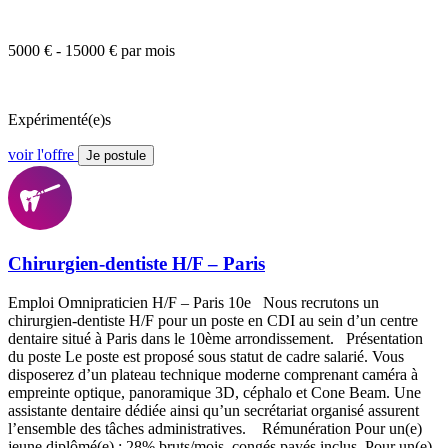
5000 € - 15000 € par mois
Expérimenté(e)s
voir l'offre
Je postule
Chirurgien-dentiste H/F – Paris
Emploi Omnipraticien H/F – Paris 10e Nous recrutons un
chirurgien-dentiste H/F pour un poste en CDI au sein d’un centre
dentaire situé à Paris dans le 10ème arrondissement. Présentation
du poste Le poste est proposé sous statut de cadre salarié. Vous
disposerez d’un plateau technique moderne comprenant caméra à
empreinte optique, panoramique 3D, céphalo et Cone Beam. Une
assistante dentaire dédiée ainsi qu’un secrétariat organisé assurent
l’ensemble des tâches administratives. Rémunération Pour un(e)
jeune diplômé(e) : 28% bruts/mois, congés payés inclus. Pour un(e)