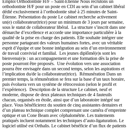
Emploi Orthodontiste H/F – Saint-Étienne Nous recrutons un
orthodontiste H/F pour un poste en CDI au sein d’un cabinet libéral
dédié exclusivement à l’orthodontie situé à 25 minutes de Saint-
Étienne. Présentation du poste Le cabinet recherche activement
un(e) collaborateur(trice) pour un minimum de 3 jours par semaine,
sous le statut de collaborateur libéral. La structure s’inscrit dans une
démarche d’excellence et accorde une importance particulière à la
qualité de la prise en charge des patients. Elle souhaite intégrer une
personne partageant des valeurs humaines fortes, avec un véritable
esprit d’équipe et une bonne intégration au sein d’un environnement
de travail convivial et familial. Les jeunes diplômé(e)s sont les
bienvenu(e)s : un accompagnement et une formation dès la prise de
poste pourront être proposés. Une évolution vers une association
pourra être envisagée dans un second temps, selon les aspirations et
l’implication du/de la collaborateur(trice). Rémunération Dans un
premier temps, la rémunération se fera sur la base d’un taux horaire,
puis évoluera vers un système de rétrocession (selon le profil et
l’expérience). Description de la structure Le cabinet, neuf et
moderne, dispose de deux plateaux techniques de 4 fauteuils
chacun, organisés en étoile, ainsi que d’un laboratoire intégré sur
place. Vous bénéficierez du soutien de cinq assistantes dentaires et
d’un plateau technique complet comprenant une caméra d’empreinte
optique et un Cone Beam avec céphalométrie. Les traitements
pratiqués incluent notamment les techniques d’auto-ligaturation. Le
logiciel utilisé est Orthalis. Le cabinet bénéficie d’un flux de patients