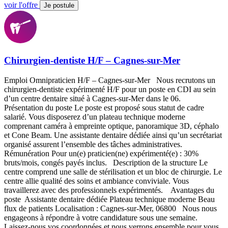
voir l'offre
Je postule
Chirurgien-dentiste H/F – Cagnes-sur-Mer
Emploi Omnipraticien H/F – Cagnes-sur-Mer Nous recrutons un
chirurgien-dentiste expérimenté H/F pour un poste en CDI au sein
d’un centre dentaire situé à Cagnes-sur-Mer dans le 06.
Présentation du poste Le poste est proposé sous statut de cadre
salarié. Vous disposerez d’un plateau technique moderne
comprenant caméra à empreinte optique, panoramique 3D, céphalo
et Cone Beam. Une assistante dentaire dédiée ainsi qu’un secrétariat
organisé assurent l’ensemble des tâches administratives.
Rémunération Pour un(e) praticien(ne) expérimenté(e) : 30%
bruts/mois, congés payés inclus. Description de la structure Le
centre comprend une salle de stérilisation et un bloc de chirurgie. Le
centre allie qualité des soins et ambiance conviviale. Vous
travaillerez avec des professionnels expérimentés. Avantages du
poste Assistante dentaire dédiée Plateau technique moderne Beau
flux de patients Localisation : Cagnes-sur-Mer, 06800 Nous nous
engageons à répondre à votre candidature sous une semaine.
Laissez-nous vos coordonnées et nous verrons ensemble pour vous