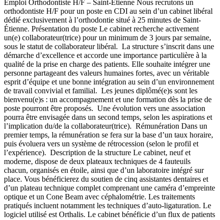
Emploi Orthodontiste H/F – Saint-Étienne Nous recrutons un
orthodontiste H/F pour un poste en CDI au sein d’un cabinet libéral
dédié exclusivement à l’orthodontie situé à 25 minutes de Saint-
Étienne. Présentation du poste Le cabinet recherche activement
un(e) collaborateur(trice) pour un minimum de 3 jours par semaine,
sous le statut de collaborateur libéral. La structure s’inscrit dans une
démarche d’excellence et accorde une importance particulière à la
qualité de la prise en charge des patients. Elle souhaite intégrer une
personne partageant des valeurs humaines fortes, avec un véritable
esprit d’équipe et une bonne intégration au sein d’un environnement
de travail convivial et familial. Les jeunes diplômé(e)s sont les
bienvenu(e)s : un accompagnement et une formation dès la prise de
poste pourront être proposés. Une évolution vers une association
pourra être envisagée dans un second temps, selon les aspirations et
l’implication du/de la collaborateur(trice). Rémunération Dans un
premier temps, la rémunération se fera sur la base d’un taux horaire,
puis évoluera vers un système de rétrocession (selon le profil et
l’expérience). Description de la structure Le cabinet, neuf et
moderne, dispose de deux plateaux techniques de 4 fauteuils
chacun, organisés en étoile, ainsi que d’un laboratoire intégré sur
place. Vous bénéficierez du soutien de cinq assistantes dentaires et
d’un plateau technique complet comprenant une caméra d’empreinte
optique et un Cone Beam avec céphalométrie. Les traitements
pratiqués incluent notamment les techniques d’auto-ligaturation. Le
logiciel utilisé est Orthalis. Le cabinet bénéficie d’un flux de patients