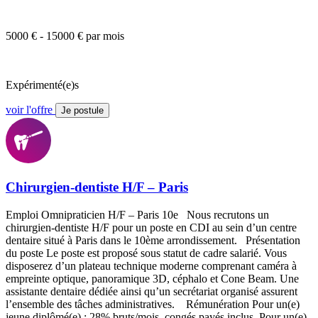
5000 € - 15000 € par mois
Expérimenté(e)s
voir l'offre
Je postule
Chirurgien-dentiste H/F – Paris
Emploi Omnipraticien H/F – Paris 10e Nous recrutons un
chirurgien-dentiste H/F pour un poste en CDI au sein d’un centre
dentaire situé à Paris dans le 10ème arrondissement. Présentation
du poste Le poste est proposé sous statut de cadre salarié. Vous
disposerez d’un plateau technique moderne comprenant caméra à
empreinte optique, panoramique 3D, céphalo et Cone Beam. Une
assistante dentaire dédiée ainsi qu’un secrétariat organisé assurent
l’ensemble des tâches administratives. Rémunération Pour un(e)
jeune diplômé(e) : 28% bruts/mois, congés payés inclus. Pour un(e)