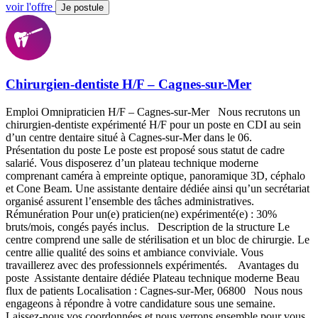
voir l'offre
Je postule
Chirurgien-dentiste H/F – Cagnes-sur-Mer
Emploi Omnipraticien H/F – Cagnes-sur-Mer Nous recrutons un
chirurgien-dentiste expérimenté H/F pour un poste en CDI au sein
d’un centre dentaire situé à Cagnes-sur-Mer dans le 06.
Présentation du poste Le poste est proposé sous statut de cadre
salarié. Vous disposerez d’un plateau technique moderne
comprenant caméra à empreinte optique, panoramique 3D, céphalo
et Cone Beam. Une assistante dentaire dédiée ainsi qu’un secrétariat
organisé assurent l’ensemble des tâches administratives.
Rémunération Pour un(e) praticien(ne) expérimenté(e) : 30%
bruts/mois, congés payés inclus. Description de la structure Le
centre comprend une salle de stérilisation et un bloc de chirurgie. Le
centre allie qualité des soins et ambiance conviviale. Vous
travaillerez avec des professionnels expérimentés. Avantages du
poste Assistante dentaire dédiée Plateau technique moderne Beau
flux de patients Localisation : Cagnes-sur-Mer, 06800 Nous nous
engageons à répondre à votre candidature sous une semaine.
Laissez-nous vos coordonnées et nous verrons ensemble pour vous