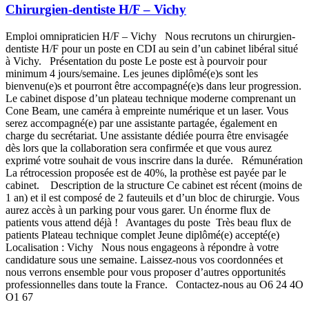
Chirurgien-dentiste H/F – Vichy
Emploi omnipraticien H/F – Vichy Nous recrutons un chirurgien-
dentiste H/F pour un poste en CDI au sein d’un cabinet libéral situé
à Vichy. Présentation du poste Le poste est à pourvoir pour
minimum 4 jours/semaine. Les jeunes diplômé(e)s sont les
bienvenu(e)s et pourront être accompagné(e)s dans leur progression.
Le cabinet dispose d’un plateau technique moderne comprenant un
Cone Beam, une caméra à empreinte numérique et un laser. Vous
serez accompagné(e) par une assistante partagée, également en
charge du secrétariat. Une assistante dédiée pourra être envisagée
dès lors que la collaboration sera confirmée et que vous aurez
exprimé votre souhait de vous inscrire dans la durée. Rémunération
La rétrocession proposée est de 40%, la prothèse est payée par le
cabinet. Description de la structure Ce cabinet est récent (moins de
1 an) et il est composé de 2 fauteuils et d’un bloc de chirurgie. Vous
aurez accès à un parking pour vous garer. Un énorme flux de
patients vous attend déjà ! Avantages du poste Très beau flux de
patients Plateau technique complet Jeune diplômé(e) accepté(e)
Localisation : Vichy Nous nous engageons à répondre à votre
candidature sous une semaine. Laissez-nous vos coordonnées et
nous verrons ensemble pour vous proposer d’autres opportunités
professionnelles dans toute la France. Contactez-nous au O6 24 4O
O1 67