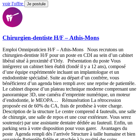
voir l'offre
Je postule
Chirurgien-dentiste H/F – Athis-Mons
Emploi Omnipraticien H/F – Athis-Mons Nous recrutons un
chirurgien-dentiste H/F pour un poste en CDI au sein d’un cabinet
libéral situé à proximité d’Orly. Présentation du poste Vous
intégrerez un cabinet bien établi (fondé il y a 12 ans), composé
d’une équipe expérimentée incluant un implantologue et un
endodontiste spécialisé. Suite au départ d’un confrère, vous
bénéficierez d’un agenda bien rempli avec une reprise de patientèle.
Le cabinet dispose d’un plateau technique moderne comprenant une
panoramique 3D, une caméra d’empreinte numérique, un moteur
d’endodontie, le MEOPA… Rémunération La rétrocession
proposée est de 60% du CA, frais de prothèse à votre charge.
Description de la structure Le centre comprend 4 fauteuils, une salle
de chirurgie, une salle de repos et une cour extérieure. Vous serez
soutenu(e) par une assistante dentaire dédiée au fauteuil. Enfin, un
parking sera à votre disposition pour vous garer. Avantages du
poste Agenda rempli dès l’arrivée Structure à taille humaine et bien
organisée Patientèle fidèle et attachée à la qualité des soins