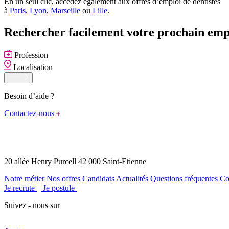
En un seul clic, accédez également aux offres d’emploi de dentistes
à
Paris
,
Lyon
,
Marseille
ou
Lille
.
Rechercher facilement votre prochain emp
Profession
Localisation
Besoin d’aide ?
Contactez-nous
20 allée Henry Purcell 42 000 Saint-Etienne
Notre métier
Nos offres
Candidats
Actualités
Questions fréquentes
Co
Je recrute
Je postule
Suivez - nous sur