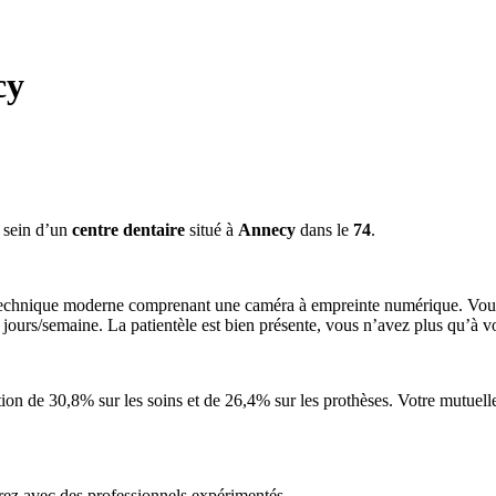
cy
 sein d’un
centre dentaire
situé à
Annecy
dans le
74
.
 technique moderne comprenant une caméra à empreinte numérique. Vous s
jours/semaine. La patientèle est bien présente, vous n’avez plus qu’à vou
 de 30,8% sur les soins et de 26,4% sur les prothèses. Votre mutuelle 
erez avec des professionnels expérimentés.