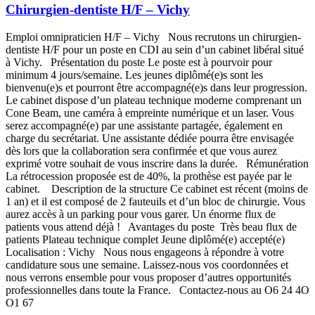
Chirurgien-dentiste H/F – Vichy
Emploi omnipraticien H/F – Vichy Nous recrutons un chirurgien-
dentiste H/F pour un poste en CDI au sein d’un cabinet libéral situé
à Vichy. Présentation du poste Le poste est à pourvoir pour
minimum 4 jours/semaine. Les jeunes diplômé(e)s sont les
bienvenu(e)s et pourront être accompagné(e)s dans leur progression.
Le cabinet dispose d’un plateau technique moderne comprenant un
Cone Beam, une caméra à empreinte numérique et un laser. Vous
serez accompagné(e) par une assistante partagée, également en
charge du secrétariat. Une assistante dédiée pourra être envisagée
dès lors que la collaboration sera confirmée et que vous aurez
exprimé votre souhait de vous inscrire dans la durée. Rémunération
La rétrocession proposée est de 40%, la prothèse est payée par le
cabinet. Description de la structure Ce cabinet est récent (moins de
1 an) et il est composé de 2 fauteuils et d’un bloc de chirurgie. Vous
aurez accès à un parking pour vous garer. Un énorme flux de
patients vous attend déjà ! Avantages du poste Très beau flux de
patients Plateau technique complet Jeune diplômé(e) accepté(e)
Localisation : Vichy Nous nous engageons à répondre à votre
candidature sous une semaine. Laissez-nous vos coordonnées et
nous verrons ensemble pour vous proposer d’autres opportunités
professionnelles dans toute la France. Contactez-nous au O6 24 4O
O1 67