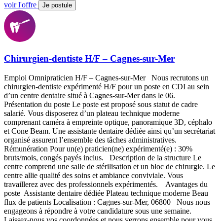
voir l'offre
Je postule
Chirurgien-dentiste H/F – Cagnes-sur-Mer
Emploi Omnipraticien H/F – Cagnes-sur-Mer Nous recrutons un
chirurgien-dentiste expérimenté H/F pour un poste en CDI au sein
d’un centre dentaire situé à Cagnes-sur-Mer dans le 06.
Présentation du poste Le poste est proposé sous statut de cadre
salarié. Vous disposerez d’un plateau technique moderne
comprenant caméra à empreinte optique, panoramique 3D, céphalo
et Cone Beam. Une assistante dentaire dédiée ainsi qu’un secrétariat
organisé assurent l’ensemble des tâches administratives.
Rémunération Pour un(e) praticien(ne) expérimenté(e) : 30%
bruts/mois, congés payés inclus. Description de la structure Le
centre comprend une salle de stérilisation et un bloc de chirurgie. Le
centre allie qualité des soins et ambiance conviviale. Vous
travaillerez avec des professionnels expérimentés. Avantages du
poste Assistante dentaire dédiée Plateau technique moderne Beau
flux de patients Localisation : Cagnes-sur-Mer, 06800 Nous nous
engageons à répondre à votre candidature sous une semaine.
Laissez-nous vos coordonnées et nous verrons ensemble pour vous