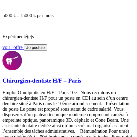
5000 € - 15000 € par mois
Expérimenté(e)s
voir l'offre
Je postule
Chirurgien-dentiste H/F – Paris
Emploi Omnipraticien H/F – Paris 10e Nous recrutons un
chirurgien-dentiste H/F pour un poste en CDI au sein d’un centre
dentaire situé à Paris dans le 10ème arrondissement. Présentation
du poste Le poste est proposé sous statut de cadre salarié. Vous
disposerez d’un plateau technique moderne comprenant caméra à
empreinte optique, panoramique 3D, céphalo et Cone Beam. Une
assistante dentaire dédiée ainsi qu’un secrétariat organisé assurent
l’ensemble des tâches administratives. Rémunération Pour un(e)
jeune diplômé(e) : 28% bruts/mois, congés payés inclus. Pour un(e)