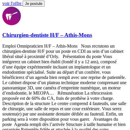
voir l'offre
Je postule
Chirurgien-dentiste H/F – Athis-Mons
Emploi Omnipraticien H/F – Athis-Mons Nous recrutons un
chirurgien-dentiste H/F pour un poste en CDI au sein d’un cabinet
libéral situé à proximité d’Orly. Présentation du poste Vous
intégrerez un cabinet bien établi (fondé il y a 12 ans), composé
d’une équipe expérimentée incluant un implantologue et un
endodontiste spécialisé. Suite au départ d’un confrère, vous
bénéficierez d’un agenda bien rempli avec une reprise de patientèle.
Le cabinet dispose d’un plateau technique moderne comprenant une
panoramique 3D, une caméra d’empreinte numérique, un moteur
d’endodontie, le MEOPA… Rémunération La rétrocession
proposée est de 60% du CA, frais de prothèse à votre charge.
Description de la structure Le centre comprend 4 fauteuils, une salle
de chirurgie, une salle de repos et une cour extérieure. Vous serez
soutenu(e) par une assistante dentaire dédiée au fauteuil. Enfin, un
parking sera à votre disposition pour vous garer. Avantages du
poste Agenda rempli dès l’arrivée Structure à taille humaine et bien
organisée Patientèle fidèle et attachée à la qualité des soins