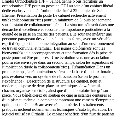
Emploi Orthodontiste H/F – Saint-Étienne Nous recrutons un
orthodontiste H/F pour un poste en CDI au sein d’un cabinet libéral
dédié exclusivement à l’orthodontie situé à 25 minutes de Saint-
Étienne. Présentation du poste Le cabinet recherche activement
un(e) collaborateur(trice) pour un minimum de 3 jours par semaine,
sous le statut de collaborateur libéral. La structure s’inscrit dans une
démarche d’excellence et accorde une importance particulière à la
qualité de la prise en charge des patients. Elle souhaite intégrer une
personne partageant des valeurs humaines fortes, avec un véritable
esprit d’équipe et une bonne intégration au sein d’un environnement
de travail convivial et familial. Les jeunes diplômé(e)s sont les
bienvenu(e)s : un accompagnement et une formation dès la prise de
poste pourront être proposés. Une évolution vers une association
pourra être envisagée dans un second temps, selon les aspirations et
l’implication du/de la collaborateur(trice). Rémunération Dans un
premier temps, la rémunération se fera sur la base d’un taux horaire,
puis évoluera vers un système de rétrocession (selon le profil et
l’expérience). Description de la structure Le cabinet, neuf et
moderne, dispose de deux plateaux techniques de 4 fauteuils
chacun, organisés en étoile, ainsi que d’un laboratoire intégré sur
place. Vous bénéficierez du soutien de cinq assistantes dentaires et
d’un plateau technique complet comprenant une caméra d’empreinte
optique et un Cone Beam avec céphalométrie. Les traitements
pratiqués incluent notamment les techniques d’auto-ligaturation. Le
logiciel utilisé est Orthalis. Le cabinet bénéficie d’un flux de patients