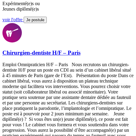
Expérimenté(e)s ou
Jeunes diplômé(e)s
voir l'offre
Je postule
Chirurgien-dentiste H/F – Paris
Emploi Omnipraticien H/F – Paris Nous recrutons un chirurgien-
dentiste H/F pour un poste en CDI au sein d’un cabinet libéral situé
à 45 minutes de Paris (gare de l’Est). Présentation du poste Dans ce
cabinet libéral, vous aurez à disposition un plateau technique
moderne qui facilitera vos interventions. Vous pourrez choisir votre
statut (soit collaborateur libéral ou associé minoritaire). Votre
pratique sera soutenue par une assistante dentaire dédiée au fauteuil
et par une personne au secrétariat. Les chirurgiens-dentistes sur
place pratiquent la parodontie, l’implantologie et l’omnipratique. Le
poste est à pourvoir pour 2 jours minimum par semaine. Jeune
diplômé(e) ? Si vous êtes un(e) jeune diplômé(e), ce poste est fait
pour vous ! Le cabinet vous formera et vous soutiendra dans votre
progression. Vous aurez la possibilité d’être accompagné(e) par un
praticien expérimenté qui passera du temps au fauteuil avec vous