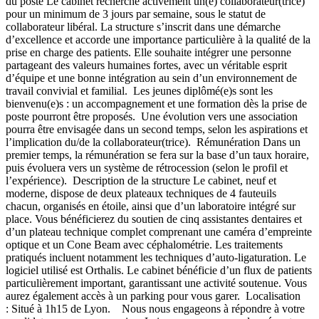
du poste Le cabinet recherche activement un(e) collaborateur(trice)
pour un minimum de 3 jours par semaine, sous le statut de
collaborateur libéral. La structure s’inscrit dans une démarche
d’excellence et accorde une importance particulière à la qualité de la
prise en charge des patients. Elle souhaite intégrer une personne
partageant des valeurs humaines fortes, avec un véritable esprit
d’équipe et une bonne intégration au sein d’un environnement de
travail convivial et familial. Les jeunes diplômé(e)s sont les
bienvenu(e)s : un accompagnement et une formation dès la prise de
poste pourront être proposés. Une évolution vers une association
pourra être envisagée dans un second temps, selon les aspirations et
l’implication du/de la collaborateur(trice). Rémunération Dans un
premier temps, la rémunération se fera sur la base d’un taux horaire,
puis évoluera vers un système de rétrocession (selon le profil et
l’expérience). Description de la structure Le cabinet, neuf et
moderne, dispose de deux plateaux techniques de 4 fauteuils
chacun, organisés en étoile, ainsi que d’un laboratoire intégré sur
place. Vous bénéficierez du soutien de cinq assistantes dentaires et
d’un plateau technique complet comprenant une caméra d’empreinte
optique et un Cone Beam avec céphalométrie. Les traitements
pratiqués incluent notamment les techniques d’auto-ligaturation. Le
logiciel utilisé est Orthalis. Le cabinet bénéficie d’un flux de patients
particulièrement important, garantissant une activité soutenue. Vous
aurez également accès à un parking pour vous garer. Localisation
: Situé à 1h15 de Lyon. Nous nous engageons à répondre à votre