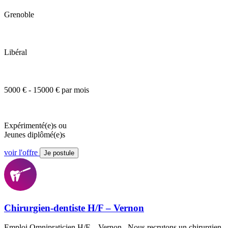
Grenoble
Libéral
5000 € - 15000 € par mois
Expérimenté(e)s ou
Jeunes diplômé(e)s
voir l'offre
Je postule
Chirurgien-dentiste H/F – Vernon
Emploi Omnipraticien H/F – Vernon Nous recrutons un chirurgien-