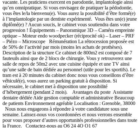
vacante. Les praticiens exercent en parodontie, implantologie ainsi
qu’en omnipratique. Si vous envisagez de pratiquer la pédodontie,
vous êtes le/la bienvenu(e). Vous aurez la possibilité d’être formé(e)
à l’implantologie par un dentiste expérimenté. Vous êtes un(e) jeune
diplômé(e) ? Aucun soucis, le cabinet vous soutiendra dans votre
progression ! Équipements – Panoramique 3D – Caméra empreinte
optique – Moteur endo woodpecker (réciprocité ok) – Laser – PRF
– Piézo – Microscope Rémunération La rétrocession proposée est
de 50% de l’activité par mois (moins les achats de prothèses).
Description de la structure Ce cabinet de 800m2 est composé de 7
fauteuils ainsi que de 2 blocs de chirurgie. Vous y retrouverez une
salle de repos de 50m2 avec une cuisine équipée et une TV ainsi
qu’une salle de bain dédiée au personnel (utile pour les sportifs). Le
tram est à 20 minutes du cabinet donc nous vous conseillons d’être
véhiculé(e), vous aurez un parking gratuit à disposition. Si
nécessaire, le cabinet met à disposition une possibilité
d’hébergement (pendant 2 mois). Avantages du poste Assistante
dentaire dédiée Aide gestion comptable et administrative Beaucoup
de patients Environnement agréable Localisation : Grenoble, 38000
Nous nous engageons à répondre à votre candidature sous une
semaine. Laissez-nous vos coordonnées et nous verrons ensemble
pour vous proposer d’autres opportunités professionnelles dans toute
la France. Contactez-nous au O6 24 4O O1 67