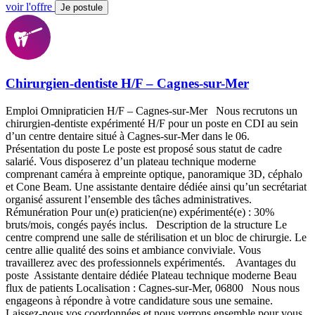
voir l'offre
Je postule
Chirurgien-dentiste H/F – Cagnes-sur-Mer
Emploi Omnipraticien H/F – Cagnes-sur-Mer Nous recrutons un
chirurgien-dentiste expérimenté H/F pour un poste en CDI au sein
d’un centre dentaire situé à Cagnes-sur-Mer dans le 06.
Présentation du poste Le poste est proposé sous statut de cadre
salarié. Vous disposerez d’un plateau technique moderne
comprenant caméra à empreinte optique, panoramique 3D, céphalo
et Cone Beam. Une assistante dentaire dédiée ainsi qu’un secrétariat
organisé assurent l’ensemble des tâches administratives.
Rémunération Pour un(e) praticien(ne) expérimenté(e) : 30%
bruts/mois, congés payés inclus. Description de la structure Le
centre comprend une salle de stérilisation et un bloc de chirurgie. Le
centre allie qualité des soins et ambiance conviviale. Vous
travaillerez avec des professionnels expérimentés. Avantages du
poste Assistante dentaire dédiée Plateau technique moderne Beau
flux de patients Localisation : Cagnes-sur-Mer, 06800 Nous nous
engageons à répondre à votre candidature sous une semaine.
Laissez-nous vos coordonnées et nous verrons ensemble pour vous