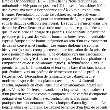
Emploi Orthodontiste H/F – Saint-Étienne Nous recrutons un
orthodontiste H/F pour un poste en CDI au sein d’un cabinet libéral
dédié exclusivement à l’orthodontie situé à 25 minutes de Saint-
Étienne. Présentation du poste Le cabinet recherche activement
un(e) collaborateur(trice) pour un minimum de 3 jours par semaine,
sous le statut de collaborateur libéral. La structure s’inscrit dans une
démarche d’excellence et accorde une importance particulière à la
qualité de la prise en charge des patients. Elle souhaite intégrer une
personne partageant des valeurs humaines fortes, avec un véritable
esprit d’équipe et une bonne intégration au sein d’un environnement
de travail convivial et familial. Les jeunes diplômé(e)s sont les
bienvenu(e)s : un accompagnement et une formation dès la prise de
poste pourront être proposés. Une évolution vers une association
pourra être envisagée dans un second temps, selon les aspirations et
l’implication du/de la collaborateur(trice). Rémunération Dans un
premier temps, la rémunération se fera sur la base d’un taux horaire,
puis évoluera vers un système de rétrocession (selon le profil et
l’expérience). Description de la structure Le cabinet, neuf et
moderne, dispose de deux plateaux techniques de 4 fauteuils
chacun, organisés en étoile, ainsi que d’un laboratoire intégré sur
place. Vous bénéficierez du soutien de cinq assistantes dentaires et
d’un plateau technique complet comprenant une caméra d’empreinte
optique et un Cone Beam avec céphalométrie. Les traitements
pratiqués incluent notamment les techniques d’auto-ligaturation. Le
logiciel utilisé est Orthalis. Le cabinet bénéficie d’un flux de patients