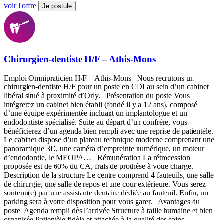
voir l'offre
Je postule
Chirurgien-dentiste H/F – Athis-Mons
Emploi Omnipraticien H/F – Athis-Mons Nous recrutons un
chirurgien-dentiste H/F pour un poste en CDI au sein d’un cabinet
libéral situé à proximité d’Orly. Présentation du poste Vous
intégrerez un cabinet bien établi (fondé il y a 12 ans), composé
d’une équipe expérimentée incluant un implantologue et un
endodontiste spécialisé. Suite au départ d’un confrère, vous
bénéficierez d’un agenda bien rempli avec une reprise de patientèle.
Le cabinet dispose d’un plateau technique moderne comprenant une
panoramique 3D, une caméra d’empreinte numérique, un moteur
d’endodontie, le MEOPA… Rémunération La rétrocession
proposée est de 60% du CA, frais de prothèse à votre charge.
Description de la structure Le centre comprend 4 fauteuils, une salle
de chirurgie, une salle de repos et une cour extérieure. Vous serez
soutenu(e) par une assistante dentaire dédiée au fauteuil. Enfin, un
parking sera à votre disposition pour vous garer. Avantages du
poste Agenda rempli dès l’arrivée Structure à taille humaine et bien
organisée Patientèle fidèle et attachée à la qualité des soins