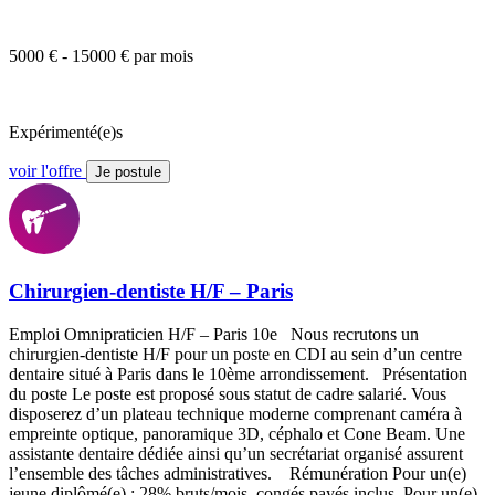
5000 € - 15000 € par mois
Expérimenté(e)s
voir l'offre
Je postule
Chirurgien-dentiste H/F – Paris
Emploi Omnipraticien H/F – Paris 10e Nous recrutons un
chirurgien-dentiste H/F pour un poste en CDI au sein d’un centre
dentaire situé à Paris dans le 10ème arrondissement. Présentation
du poste Le poste est proposé sous statut de cadre salarié. Vous
disposerez d’un plateau technique moderne comprenant caméra à
empreinte optique, panoramique 3D, céphalo et Cone Beam. Une
assistante dentaire dédiée ainsi qu’un secrétariat organisé assurent
l’ensemble des tâches administratives. Rémunération Pour un(e)
jeune diplômé(e) : 28% bruts/mois, congés payés inclus. Pour un(e)