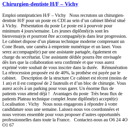
Chirurgien-dentiste H/F – Vichy
Emploi omnipraticien H/F – Vichy Nous recrutons un chirurgien-
dentiste H/F pour un poste en CDI au sein d’un cabinet libéral situé
à Vichy. Présentation du poste Le poste est à pourvoir pour
minimum 4 jours/semaine. Les jeunes diplômé(e)s sont les
bienvenu(e)s et pourront être accompagné(e)s dans leur progression.
Le cabinet dispose d’un plateau technique moderne comprenant un
Cone Beam, une caméra à empreinte numérique et un laser. Vous
serez accompagné(e) par une assistante partagée, également en
charge du secrétariat. Une assistante dédiée pourra être envisagée
dès lors que la collaboration sera confirmée et que vous aurez
exprimé votre souhait de vous inscrire dans la durée. Rémunération
La rétrocession proposée est de 40%, la prothèse est payée par le
cabinet. Description de la structure Ce cabinet est récent (moins de
1 an) et il est composé de 2 fauteuils et d’un bloc de chirurgie. Vous
aurez accès à un parking pour vous garer. Un énorme flux de
patients vous attend déjà ! Avantages du poste Très beau flux de
patients Plateau technique complet Jeune diplômé(e) accepté(e)
Localisation : Vichy Nous nous engageons à répondre à votre
candidature sous une semaine. Laissez-nous vos coordonnées et
nous verrons ensemble pour vous proposer d’autres opportunités
professionnelles dans toute la France. Contactez-nous au O6 24 4O
O1 67