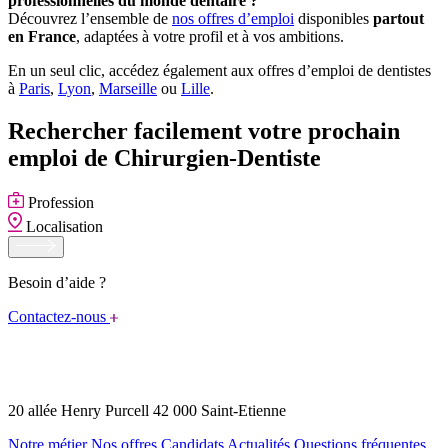
professionnelles du monde dentaire ?
Découvrez l’ensemble de
nos offres d’emploi
disponibles
partout
en France
, adaptées à votre profil et à vos ambitions.
En un seul clic, accédez également aux offres d’emploi de dentistes
à
Paris
,
Lyon
,
Marseille
ou
Lille
.
Rechercher facilement votre prochain
emploi de Chirurgien-Dentiste
Profession
Localisation
Besoin d’aide ?
Contactez-nous
20 allée Henry Purcell 42 000 Saint-Etienne
Notre métier
Nos offres
Candidats
Actualités
Questions fréquentes