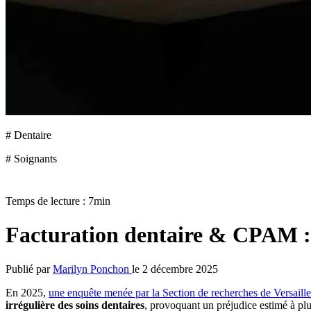
# Dentaire
# Soignants
Temps de lecture : 7min
Facturation dentaire & CPAM : le
Publié par
Marilyn Ponchon
le 2 décembre 2025
En 2025,
une enquête menée par la Section de recherches de Versaille
irrégulière des soins dentaires
, provoquant un préjudice estimé à pl